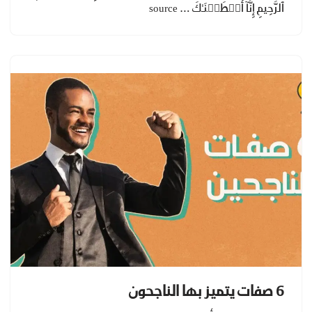
ٱلرَّحِيمِ إِنَّآ أَعۡطَيۡنَـٰكَ … source
6 صفات يتميز بها الناجحون