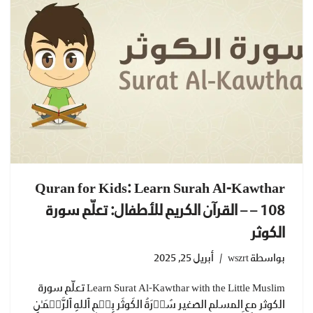
Quran for Kids: Learn Surah Al-Kawthar
– 108 – القرآن الكريم للأطفال: تعلّم سورة
الكوثر
بواسطة
wszrt
أبريل 25, 2025
Learn Surat Al-Kawthar with the Little Muslim تعلّم سورة
الكوثر مع المسلم الصغير سُوۡرَةُ الکَوثَر بِسۡمِ ٱللهِ ٱلرَّحۡمَـٰنِ