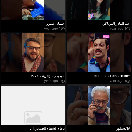
عبد القادر الفرتاكي
حسان طيرو
1 year ago
1 year ago
numidia et abdelkader
كوميدي جزائرية مضحكة
1 year ago
1 year ago
#اكسبلور
دعاء الشفاء للصيادي ال