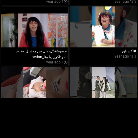
1 year ago
1 year ago
#اكسبلور.
طيموشة2_جدال بين ميشال وفريد
1 year ago
الفرتاكي_ربلوها_action
1 year ago
Numidia ,mes Bébe d'amour
It's morals
1 year ago
1 year ago