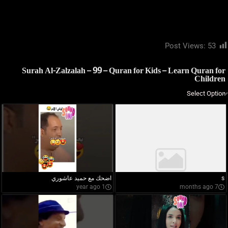
Post Views:
53
Surah Al-Zalzalah – 99 – Quran for Kids – Learn Quran for
Children
s
اضحك مع حميد عاشوري
1 year ago
7 months ago