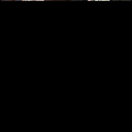
Numidia ,mes Bébe d'amour
It's morals
1 year ago
1 year ago
طيموشة 2، مقطع فيديو مضحك مع
iness
1 year ago
المتألقةوالمتميزة Numidiaنوميديا ورفكا
1 year ago
البطحة3
طيموشة2، مقطع فيديو مضحك مع شافية