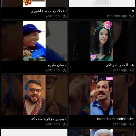
s
اضحك مع حميد عاشوري
1 year ago
7 months ago
عبد القادر الفرتاكي
حسان طيرو
1 year ago
1 year ago
numidia et abdelkader
كوميدي جزائرية مضحكة
1 year ago
1 year ago