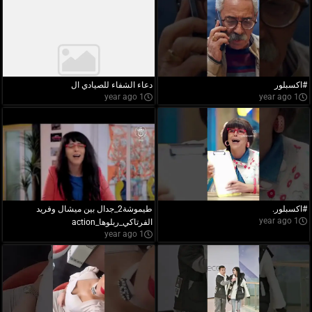
#اكسبلور
دعاء الشفاء للصيادي ال
1 year ago
1 year ago
#اكسبلور.
طيموشة2_جدال بين ميشال وفريد
1 year ago
الفرتاكي_ربلوها_action
1 year ago