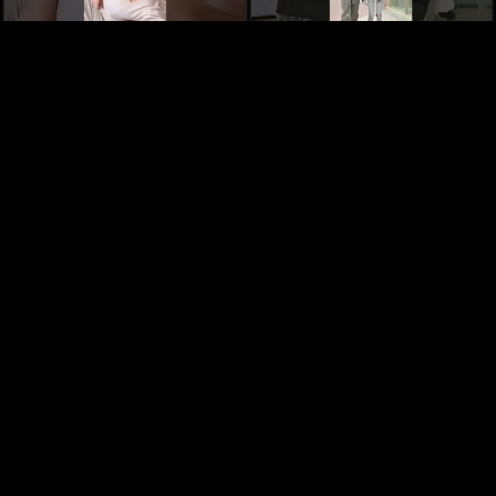
Numidia ,mes Bébe d'amour
It's morals
1 year ago
1 year ago
طيموشة 2، مقطع فيديو مضحك مع
iness
1 year ago
المتألقةوالمتميزة Numidiaنوميديا ورفكا
1 year ago