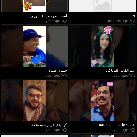
s
اضحك مع حميد عاشوري
1 year ago
7 months ago
عبد القادر الفرتاكي
حسان طيرو
1 year ago
1 year ago
numidia et abdelkader
كوميدي جزائرية مضحكة
1 year ago
1 year ago