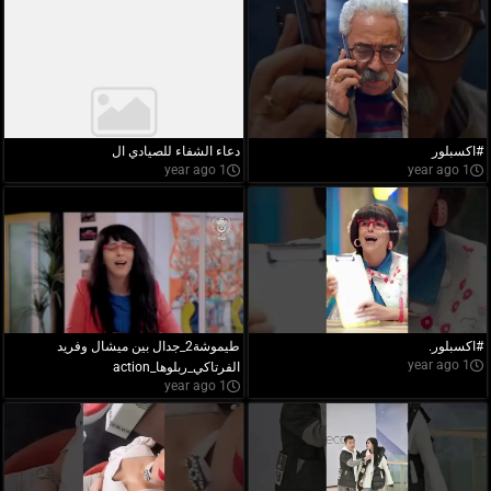
#اكسبلور
دعاء الشفاء للصيادي ال
1 year ago
1 year ago
#اكسبلور.
طيموشة2_جدال بين ميشال وفريد
1 year ago
الفرتاكي_ربلوها_action
1 year ago