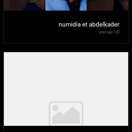
numidia et abdelkader
1 year ago