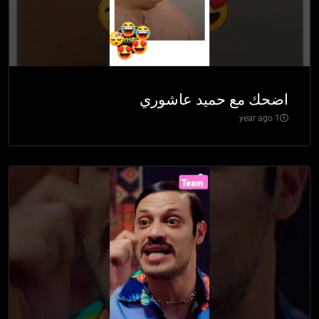
اضحك مع حميد عاشوري
1 year ago