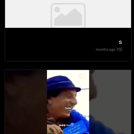
s
7 months ago