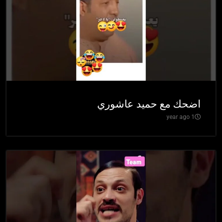
اضحك مع حميد عاشوري
1 year ago