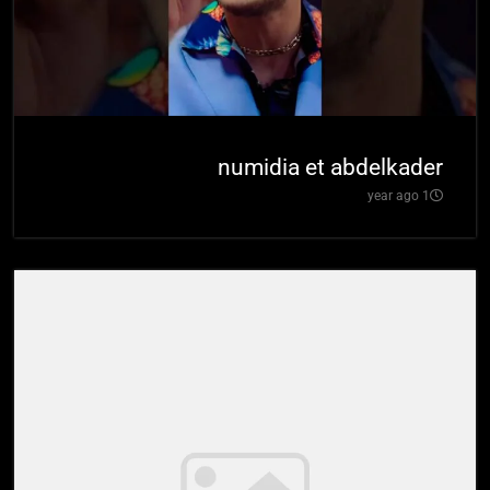
numidia et abdelkader
1 year ago