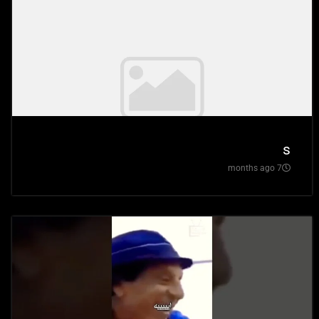
s
7 months ago