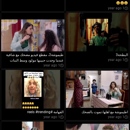
1 year ago
البطحة3
طيموشة2، مقطع فيديو مضحك مع شافية
1 year ago
عندما وجدت حبيبها مولود وسط البنات
1 year ago
اطيموشة مع اهلها،تموت بالضحك
الفهامة #reels #trending
1 year ago
1 year ago