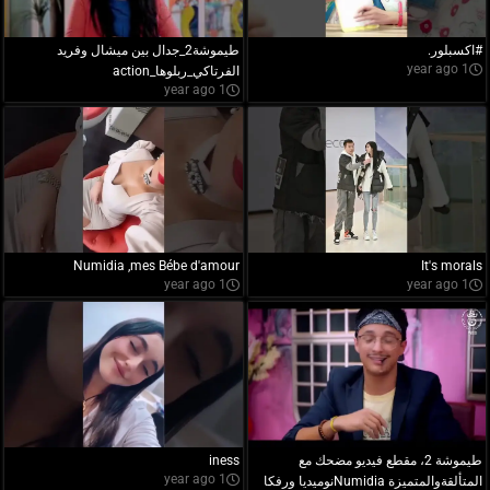
#اكسبلور.
طيموشة2_جدال بين ميشال وفريد
1 year ago
الفرتاكي_ربلوها_action
1 year ago
Numidia ,mes Bébe d'amour
It's morals
1 year ago
1 year ago
طيموشة 2، مقطع فيديو مضحك مع
iness
1 year ago
المتألقةوالمتميزة Numidiaنوميديا ورفكا