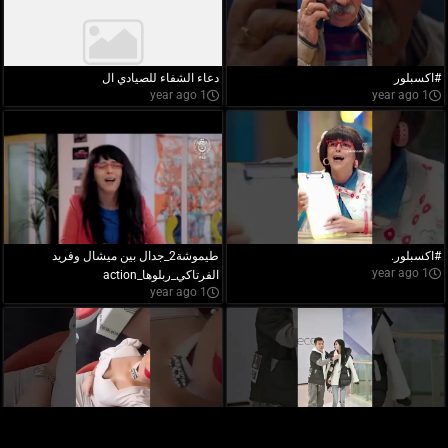
#اكسبلور
دعاء الشفاء للصيادي ال
1 year ago
1 year ago
#اكسبلور.
طيموشة2_جدال بين ميشال وفريد
1 year ago
الفرتاكي_ربلوها_action
1 year ago