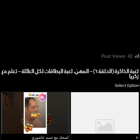
Post Views:
42
لعبة الذاكرة (الحلقة ٦) – المهن، لعبة البطاقات لكل العائلة – تعلم مع
زكريا
s
اضحك مع حميد عاشوري