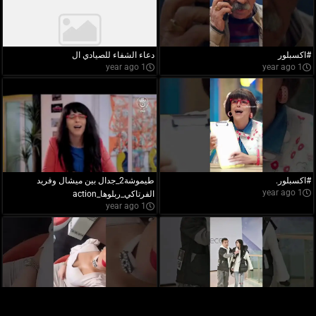
#اكسبلور
دعاء الشفاء للصيادي ال
1 year ago
1 year ago
#اكسبلور.
طيموشة2_جدال بين ميشال وفريد
1 year ago
الفرتاكي_ربلوها_action
1 year ago