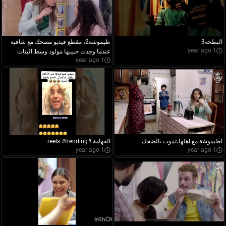
البطحة3
طيموشة2، مقطع فيديو مضحك مع شافية
1 year ago
عندما وجدت حبيبها مولود وسط البنات
1 year ago
اطيموشة مع اهلها،تموت بالضحك
الفهامة #reels #trending
1 year ago
1 year ago