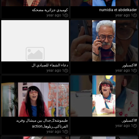
numidia et abdelkader
كوميدي جزائرية مضحكة
1 year ago
1 year ago
#اكسبلور
دعاء الشفاء للصيادي ال
1 year ago
1 year ago
#اكسبلور.
طيموشة2_جدال بين ميشال وفريد
1 year ago
الفرتاكي_ربلوها_action
1 year ago