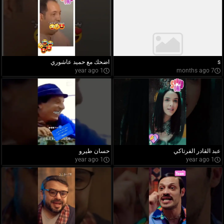
s
اضحك مع حميد عاشوري
1 year ago
7 months ago
عبد القادر الفرتاكي
حسان طيرو
1 year ago
1 year ago