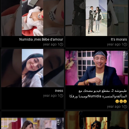
Numidia ,mes Bébe d'amour
It's morals
1 year ago
1 year ago
طيموشة 2، مقطع فيديو مضحك مع
iness
1 year ago
المتألقةوالمتميزة Numidiaنوميديا ورفكا
1 year ago