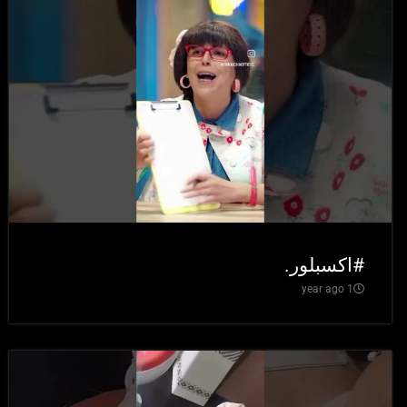
#اكسبلور.
1 year ago