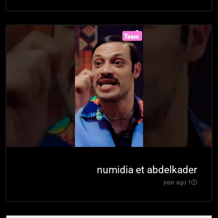
numidia et abdelkader
1 year ago