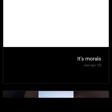
It's morals
1 year ago