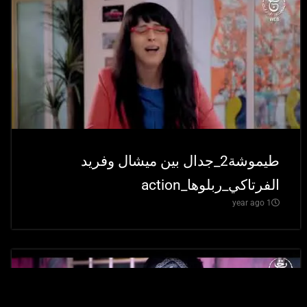
طيموشة2_جدال بين ميشال وفريد
الفرتاكي_ربلوها_action
1 year ago