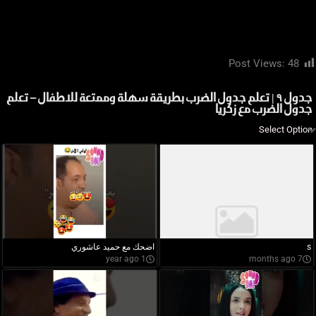
Post Views:
48
جدول ٩ | تعلم جدول الضرب بطريقة سهلة وممتعة للاطفال – تعلم
جدول الضرب مع زكريا
s
اضحك مع حميد عاشوري
1 year ago
7 months ago