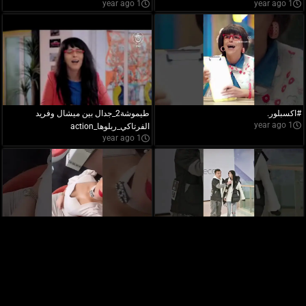
1 year ago
1 year ago
#اكسبلور.
طيموشة2_جدال بين ميشال وفريد
1 year ago
الفرتاكي_ربلوها_action
1 year ago
Numidia ,mes Bébe d'amour
It's morals
1 year ago
1 year ago