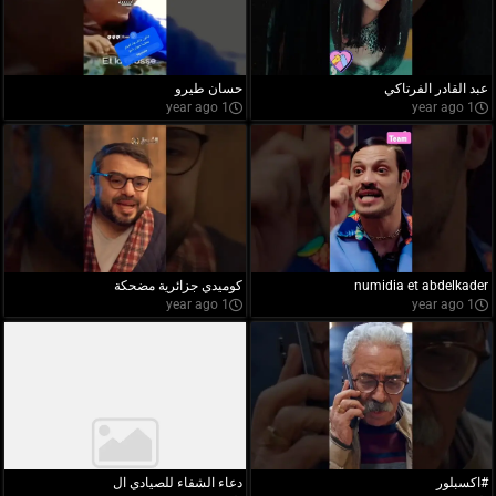
عبد القادر الفرتاكي
حسان طيرو
1 year ago
1 year ago
numidia et abdelkader
كوميدي جزائرية مضحكة
1 year ago
1 year ago
#اكسبلور
دعاء الشفاء للصيادي ال