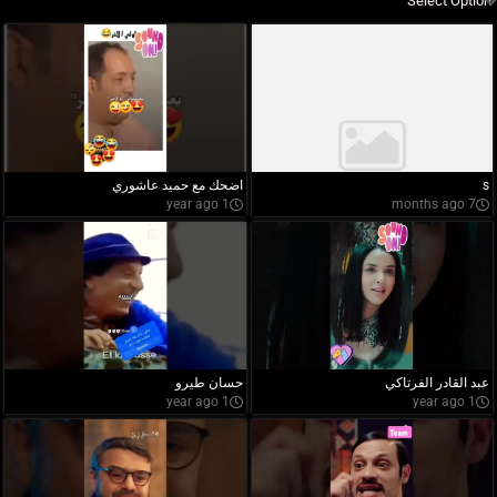
s
اضحك مع حميد عاشوري
1 year ago
7 months ago
عبد القادر الفرتاكي
حسان طيرو
1 year ago
1 year ago