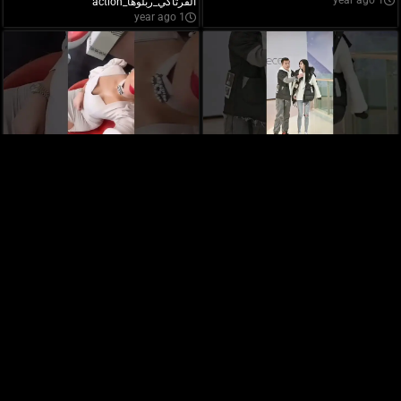
1 year ago
الفرتاكي_ربلوها_action
1 year ago
Numidia ,mes Bébe d'amour
It's morals
1 year ago
1 year ago
طيموشة 2، مقطع فيديو مضحك مع
iness
1 year ago
المتألقةوالمتميزة Numidiaنوميديا ورفكا
1 year ago