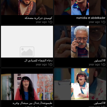
numidia et abdelkader
كوميدي جزائرية مضحكة
1 year ago
1 year ago
#اكسبلور
دعاء الشفاء للصيادي ال
1 year ago
1 year ago
#اكسبلور.
طيموشة2_جدال بين ميشال وفريد