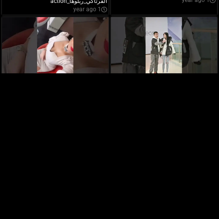
1 year ago
الفرتاكي_ربلوها_action
1 year ago
Numidia ,mes Bébe d'amour
It's morals
1 year ago
1 year ago
طيموشة 2، مقطع فيديو مضحك مع
iness
1 year ago
المتألقةوالمتميزة Numidiaنوميديا ورفكا
1 year ago