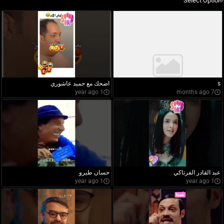
s
اضحك مع حميد عاشوري
1 year ago
7 months ago
عبد القادر الفرتاكي
حسان طيرو
1 year ago
1 year ago