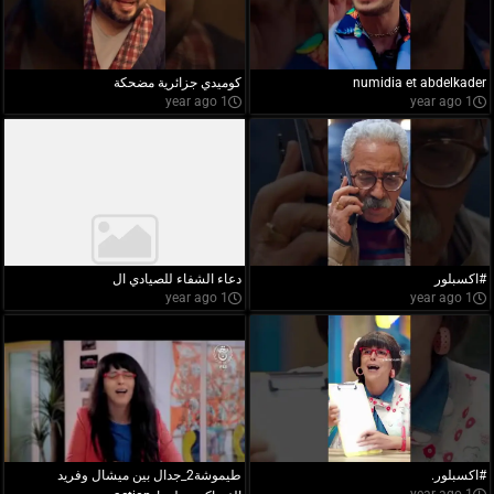
numidia et abdelkader
كوميدي جزائرية مضحكة
1 year ago
1 year ago
#اكسبلور
دعاء الشفاء للصيادي ال
1 year ago
1 year ago
#اكسبلور.
طيموشة2_جدال بين ميشال وفريد