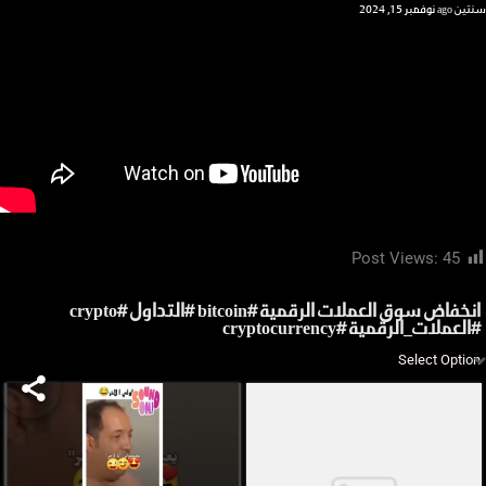
سنتين ago
نوفمبر 15, 2024
Post Views:
45
انخفاض سوق العملات الرقمية #bitcoin #التداول #crypto
#العملات_الرقمية #cryptocurrency