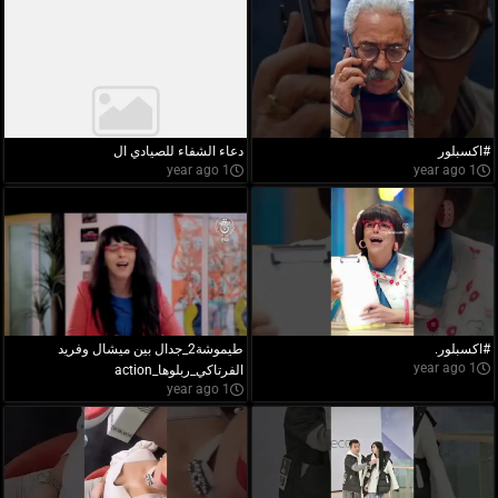
#اكسبلور
دعاء الشفاء للصيادي ال
1 year ago
1 year ago
#اكسبلور.
طيموشة2_جدال بين ميشال وفريد
1 year ago
الفرتاكي_ربلوها_action
1 year ago