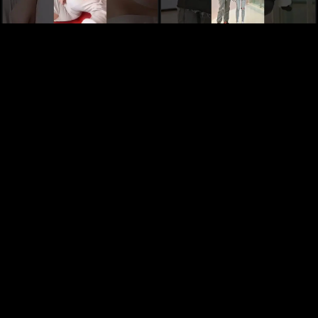
Numidia ,mes Bébe d'amour
It's morals
1 year ago
1 year ago
طيموشة 2، مقطع فيديو مضحك مع
iness
1 year ago
المتألقةوالمتميزة Numidiaنوميديا ورفكا
1 year ago