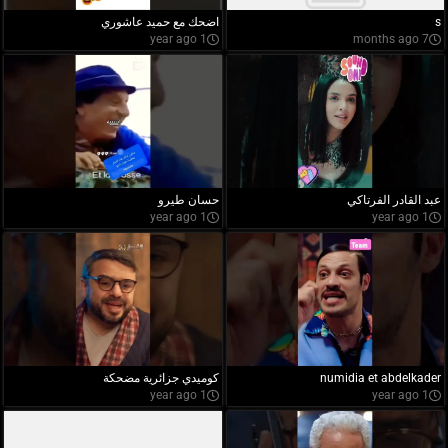
s
اضحك مع حميد عاشوري
1 year ago
7 months ago
عبد القادر الفرتاكي
حسان طيرو
1 year ago
1 year ago
numidia et abdelkader
كوميدي جزائرية مضحكة
1 year ago
1 year ago