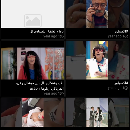
#اكسبلور
دعاء الشفاء للصيادي ال
1 year ago
1 year ago
#اكسبلور.
طيموشة2_جدال بين ميشال وفريد
1 year ago
الفرتاكي_ربلوها_action
1 year ago