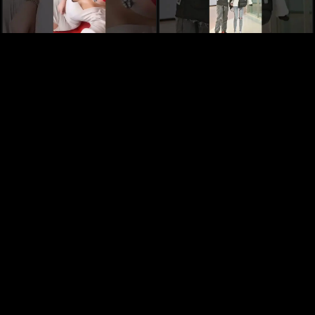
Numidia ,mes Bébe d'amour
It's morals
1 year ago
1 year ago
طيموشة 2، مقطع فيديو مضحك مع
iness
1 year ago
المتألقةوالمتميزة Numidiaنوميديا ورفكا
1 year ago