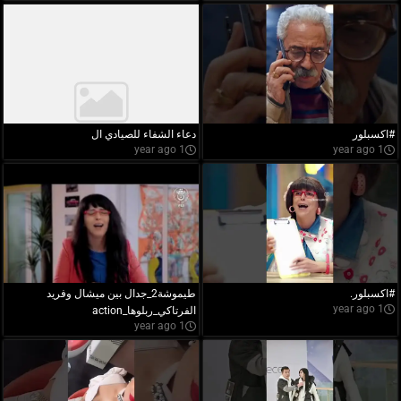
#اكسبلور
دعاء الشفاء للصيادي ال
1 year ago
1 year ago
#اكسبلور.
طيموشة2_جدال بين ميشال وفريد
1 year ago
الفرتاكي_ربلوها_action
1 year ago