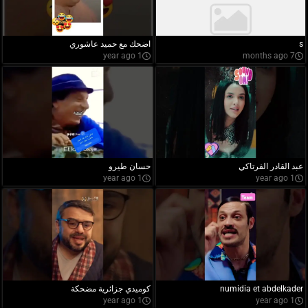
s
اضحك مع حميد عاشوري
1 year ago
7 months ago
عبد القادر الفرتاكي
حسان طيرو
1 year ago
1 year ago
numidia et abdelkader
كوميدي جزائرية مضحكة
1 year ago
1 year ago