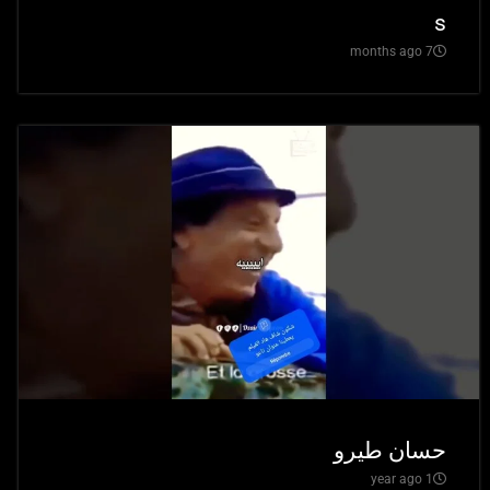
s
7 months ago
حسان طيرو
1 year ago