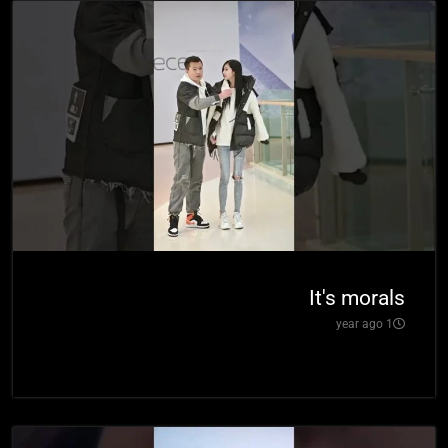
It's morals
1 year ago