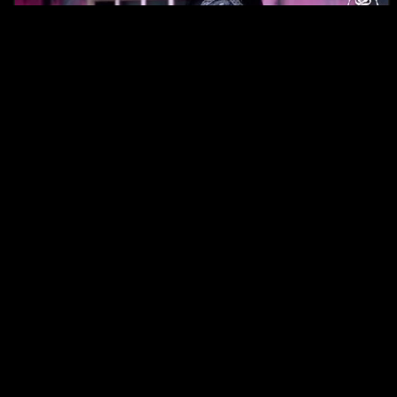
طيموشة 2، مقطع فيديو مضحك مع
المتألقةوالمتميزة Numidiaنوميديا ورفكا
1 year ago