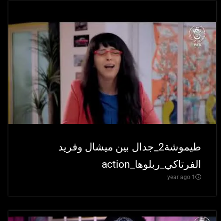
طيموشة2_جدال بين ميشال وفريد
الفرتاكي_ربلوها_action
1 year ago